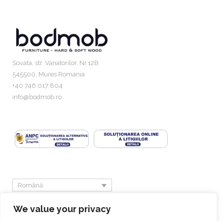
Sovata, str. Vanatorilor, Nr.12B
545500, Mures Romania
+40 746 017 804
info@bodmob.ro
Română
We value your privacy