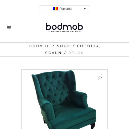
Română
,
BODMOB
/
SHOP
/
FOTOLIU
SCAUN
/
RELAX