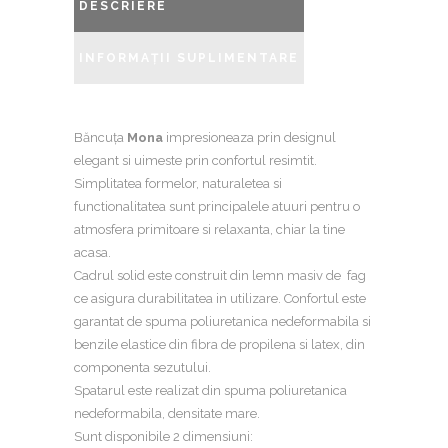
DESCRIERE
INFORMAȚII SUPLIMENTARE
Băncuța
Mona
impresioneaza prin designul
elegant si uimeste prin confortul resimtit.
Simplitatea formelor, naturaletea si
functionalitatea sunt principalele atuuri pentru o
atmosfera primitoare si relaxanta, chiar la tine
acasa.
Cadrul solid este construit din lemn masiv de fag
ce asigura durabilitatea in utilizare. Confortul este
garantat de spuma poliuretanica nedeformabila si
benzile elastice din fibra de propilena si latex, din
componenta sezutului.
Spatarul este realizat din spuma poliuretanica
nedeformabila, densitate mare.
Sunt disponibile 2 dimensiuni: