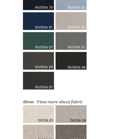
diosa
-
View more about fabric