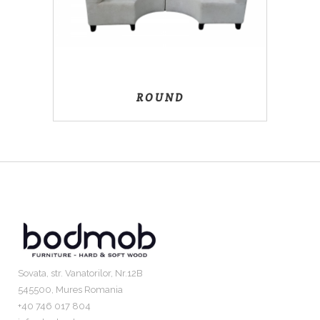
ROUND
Sovata, str. Vanatorilor, Nr.12B
545500, Mures Romania
+40 746 017 804