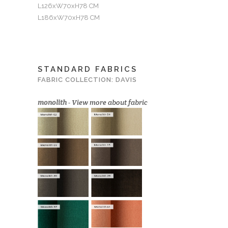
L126xW70xH78 CM
L186xW70xH78 CM
STANDARD FABRICS
FABRIC COLLECTION: DAVIS
monolith
-
View more about fabric